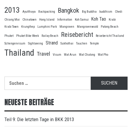
2013
Bangkok
Ayutthaya
Backpacking
Big Buddha
buddhism
Chedi
Koh Tao
Chiang Mai
Chinatown
Hong Island
Information
Koh Samui
Krabi
Krabi Town
Krungthep
Lumphini Park
Mangroven
Mangrovenwald
Patong Beach
Reisebericht
Phuket
Phuket Bike Week
Railay Beach
Reisebericht Thailand
Strand
Schengenvisum
Sightseeing
Sukhothai
Tauchen
Temple
Thailand
Travel
Visum
Wat Arun
Wat Chalong
Wat Pho
Suche
nach:
NEUESTE BEITRÄGE
Teil 9: Die letzten Tage in BKK 2013