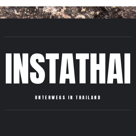
INSTATHAI
UNTERWEGS IN THAILAND
Sightseeing
Reiseberichte
Informationen
Über
Impressum
Allgemein
mich
/