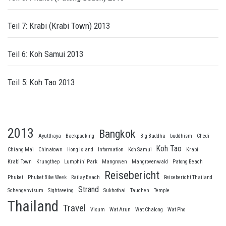
Teil 7: Krabi (Krabi Town) 2013
Teil 6: Koh Samui 2013
Teil 5: Koh Tao 2013
2013
Bangkok
Ayutthaya
Backpacking
Big Buddha
buddhism
Chedi
Koh Tao
Chiang Mai
Chinatown
Hong Island
Information
Koh Samui
Krabi
Krabi Town
Krungthep
Lumphini Park
Mangroven
Mangrovenwald
Patong Beach
Reisebericht
Phuket
Phuket Bike Week
Railay Beach
Reisebericht Thailand
Strand
Schengenvisum
Sightseeing
Sukhothai
Tauchen
Temple
Thailand
Travel
Visum
Wat Arun
Wat Chalong
Wat Pho