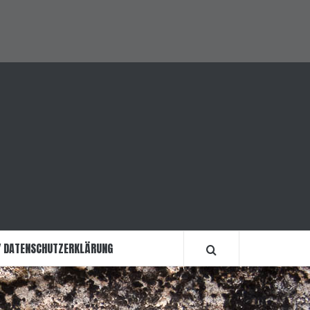
Sightseeing
Reiseberichte
Informationen
Über
Impressum
Allgemein
mich
/
Datenschutzerkl
/ DATENSCHUTZERKLÄRUNG