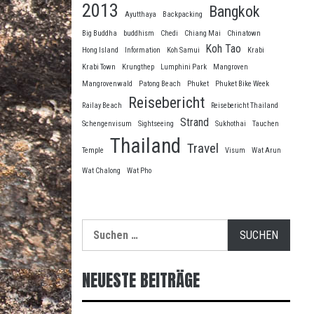
2013
Bangkok
Ayutthaya
Backpacking
Big Buddha
buddhism
Chedi
Chiang Mai
Chinatown
Koh Tao
Hong Island
Information
Koh Samui
Krabi
Krabi Town
Krungthep
Lumphini Park
Mangroven
Mangrovenwald
Patong Beach
Phuket
Phuket Bike Week
Reisebericht
Railay Beach
Reisebericht Thailand
Strand
Schengenvisum
Sightseeing
Sukhothai
Tauchen
Thailand
Travel
Temple
Visum
Wat Arun
Wat Chalong
Wat Pho
Suche
nach:
NEUESTE BEITRÄGE