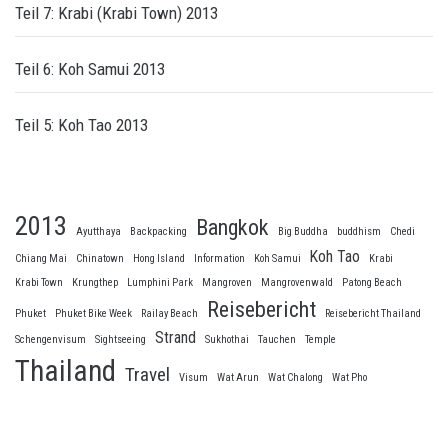
Teil 7: Krabi (Krabi Town) 2013
Teil 6: Koh Samui 2013
Teil 5: Koh Tao 2013
2013
Bangkok
Ayutthaya
Backpacking
Big Buddha
buddhism
Chedi
Koh Tao
Chiang Mai
Chinatown
Hong Island
Information
Koh Samui
Krabi
Krabi Town
Krungthep
Lumphini Park
Mangroven
Mangrovenwald
Patong Beach
Reisebericht
Phuket
Phuket Bike Week
Railay Beach
Reisebericht Thailand
Strand
Schengenvisum
Sightseeing
Sukhothai
Tauchen
Temple
Thailand
Travel
Visum
Wat Arun
Wat Chalong
Wat Pho