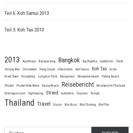
Teil 6: Koh Samui 2013
Teil 5: Koh Tao 2013
2013
Bangkok
Ayutthaya
Backpacking
Big Buddha
buddhism
Chedi
Koh Tao
Chiang Mai
Chinatown
Hong Island
Information
Koh Samui
Krabi
Krabi Town
Krungthep
Lumphini Park
Mangroven
Mangrovenwald
Patong Beach
Reisebericht
Phuket
Phuket Bike Week
Railay Beach
Reisebericht Thailand
Strand
Schengenvisum
Sightseeing
Sukhothai
Tauchen
Temple
Thailand
Travel
Visum
Wat Arun
Wat Chalong
Wat Pho
Suche