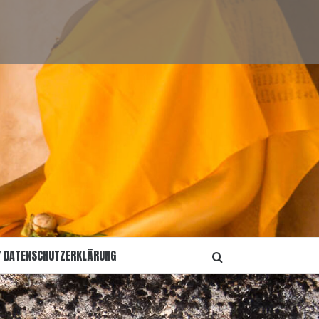
Sightseeing
Reiseberichte
Informationen
Über
Impressum
Allgemein
mich
/
Datenschutzerkl
/ DATENSCHUTZERKLÄRUNG