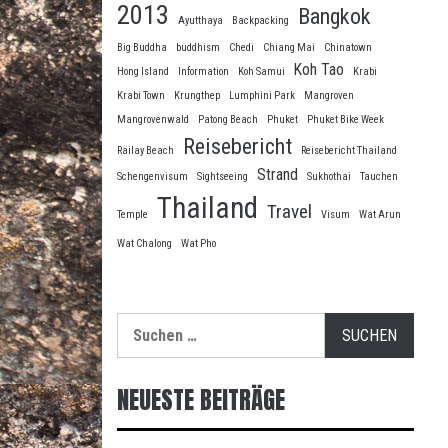
2013
Bangkok
Ayutthaya
Backpacking
Big Buddha
buddhism
Chedi
Chiang Mai
Chinatown
Koh Tao
Hong Island
Information
Koh Samui
Krabi
Krabi Town
Krungthep
Lumphini Park
Mangroven
Mangrovenwald
Patong Beach
Phuket
Phuket Bike Week
Reisebericht
Railay Beach
Reisebericht Thailand
Strand
Schengenvisum
Sightseeing
Sukhothai
Tauchen
Thailand
Travel
Temple
Visum
Wat Arun
Wat Chalong
Wat Pho
Suche
nach:
NEUESTE BEITRÄGE