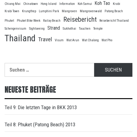
Koh Tao
Chiang Mai
Chinatown
Hong Island
Information
Koh Samui
Krabi
Krabi Town
Krungthep
Lumphini Park
Mangroven
Mangrovenwald
Patong Beach
Reisebericht
Phuket
Phuket Bike Week
Railay Beach
Reisebericht Thailand
Strand
Schengenvisum
Sightseeing
Sukhothai
Tauchen
Temple
Thailand
Travel
Visum
Wat Arun
Wat Chalong
Wat Pho
Suche
nach:
NEUESTE BEITRÄGE
Teil 9: Die letzten Tage in BKK 2013
Teil 8: Phuket (Patong Beach) 2013