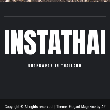
INSTATHAI
UNTERWEGS IN THAILAND
Sightseeing
Reiseberichte
Informationen
Über
Impressum
Allgemein
mich
/
Datenschutzerklärung
Copyright © All rights reserved.
|
Theme:
Elegant Magazine
by
AF