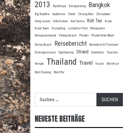
2013
Bangkok
Ayutthaya
Backpacking
Big Buddha
buddhism
Chedi
Chiang Mai
Chinatown
Koh Tao
Hong Island
Information
Koh Samui
Krabi
Krabi Town
Krungthep
Lumphini Park
Mangroven
Mangrovenwald
Patong Beach
Phuket
Phuket Bike Week
Reisebericht
Railay Beach
Reisebericht Thailand
Strand
Schengenvisum
Sightseeing
Sukhothai
Tauchen
Thailand
Travel
Temple
Visum
Wat Arun
Wat Chalong
Wat Pho
Suche
nach:
NEUESTE BEITRÄGE