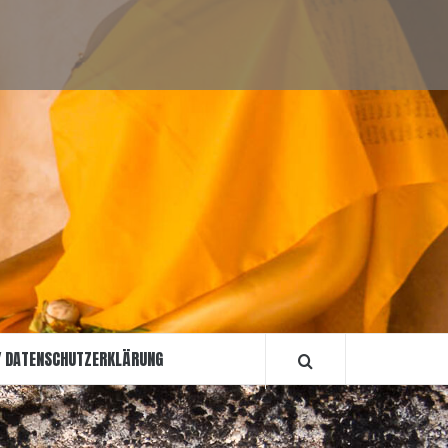
Sightseeing
Reiseberichte
Informationen
Über
Impressum
Allgemein
mich
/
Datenschutzerkl
/ DATENSCHUTZERKLÄRUNG