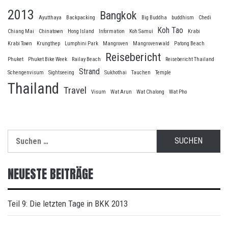
2013
Bangkok
Ayutthaya
Backpacking
Big Buddha
buddhism
Chedi
Koh Tao
Chiang Mai
Chinatown
Hong Island
Information
Koh Samui
Krabi
Krabi Town
Krungthep
Lumphini Park
Mangroven
Mangrovenwald
Patong Beach
Reisebericht
Phuket
Phuket Bike Week
Railay Beach
Reisebericht Thailand
Strand
Schengenvisum
Sightseeing
Sukhothai
Tauchen
Temple
Thailand
Travel
Visum
Wat Arun
Wat Chalong
Wat Pho
Suche
nach:
NEUESTE BEITRÄGE
Teil 9: Die letzten Tage in BKK 2013