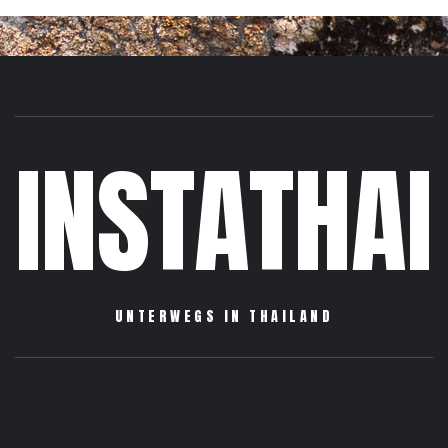
INSTATHAI
UNTERWEGS IN THAILAND
Sightseeing
Reiseberichte
Informationen
Über
Impressum
Allgemein
mich
/