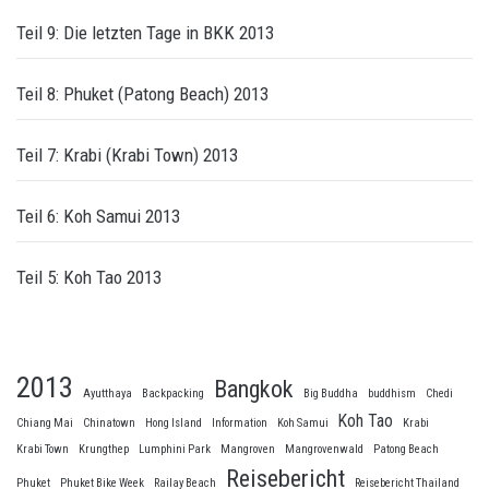
Teil 9: Die letzten Tage in BKK 2013
Teil 8: Phuket (Patong Beach) 2013
Teil 7: Krabi (Krabi Town) 2013
Teil 6: Koh Samui 2013
Teil 5: Koh Tao 2013
2013
Bangkok
Ayutthaya
Backpacking
Big Buddha
buddhism
Chedi
Koh Tao
Chiang Mai
Chinatown
Hong Island
Information
Koh Samui
Krabi
Krabi Town
Krungthep
Lumphini Park
Mangroven
Mangrovenwald
Patong Beach
Reisebericht
Phuket
Phuket Bike Week
Railay Beach
Reisebericht Thailand