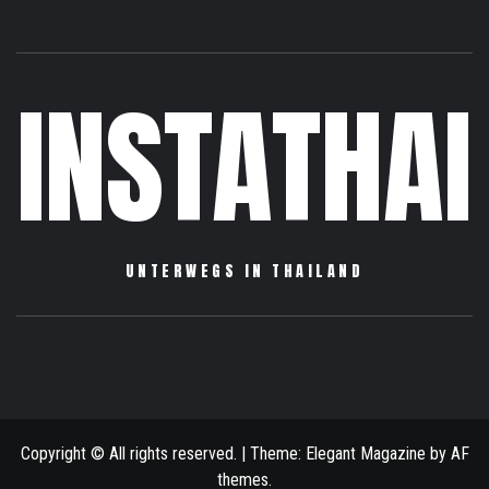
INSTATHAI
UNTERWEGS IN THAILAND
Sightseeing
Reiseberichte
Informationen
Über
Impressum
Allgemein
mich
/
Datenschutzerklärung
Copyright © All rights reserved.
|
Theme:
Elegant Magazine
by
AF
themes
.