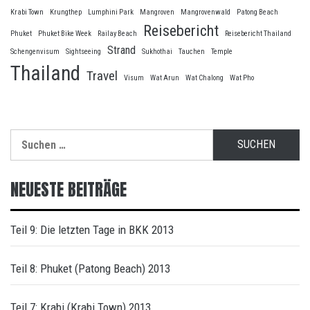
Krabi Town
Krungthep
Lumphini Park
Mangroven
Mangrovenwald
Patong Beach
Reisebericht
Phuket
Phuket Bike Week
Railay Beach
Reisebericht Thailand
Strand
Schengenvisum
Sightseeing
Sukhothai
Tauchen
Temple
Thailand
Travel
Visum
Wat Arun
Wat Chalong
Wat Pho
Suche
nach:
NEUESTE BEITRÄGE
Teil 9: Die letzten Tage in BKK 2013
Teil 8: Phuket (Patong Beach) 2013
Teil 7: Krabi (Krabi Town) 2013