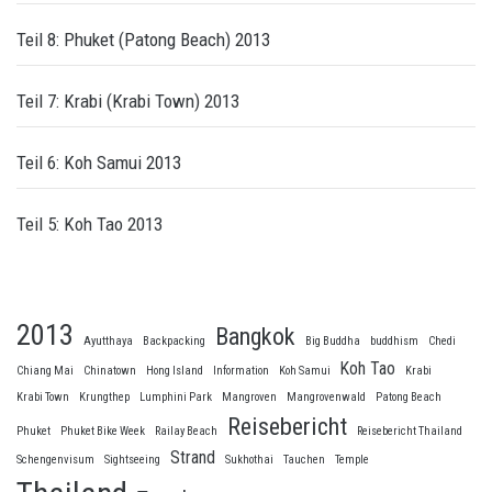
Teil 8: Phuket (Patong Beach) 2013
Teil 7: Krabi (Krabi Town) 2013
Teil 6: Koh Samui 2013
Teil 5: Koh Tao 2013
2013
Bangkok
Ayutthaya
Backpacking
Big Buddha
buddhism
Chedi
Koh Tao
Chiang Mai
Chinatown
Hong Island
Information
Koh Samui
Krabi
Krabi Town
Krungthep
Lumphini Park
Mangroven
Mangrovenwald
Patong Beach
Reisebericht
Phuket
Phuket Bike Week
Railay Beach
Reisebericht Thailand
Strand
Schengenvisum
Sightseeing
Sukhothai
Tauchen
Temple